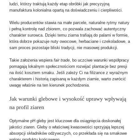
ludzi, którzy traktują każdy etap obróbki jak precyzyjną
manufaktura kolonialna opartą na doświadczeniu i cierpliwości.
Wielu producentów stawia na małe parcele, naturalne rytmy natury
i pełną kontrolę nad zbiorem, co pozwala zachować autentyczny
charakter surowca. Dzięki temu ziarna trafiają do palarni w formie,
która dobrze pokazuje nuty owocowe, herbaciane i czekoladowe, a
sam proces pozostaje bliski tradycji, nie masowej produkcji.
Takie założenia wspiera
fair trade
, bo uczciwe warunki współpracy
pomagają lokalnym społecznościom rozwijać plantacje bez presji
na ilość kosztem smaku. Jeśli zależy Ci na filiżance z wyraźnym
charakterem i historią zapisaną w każdym ziarnie, warto zwrócić
uwagę właśnie na ten kierunek pochodzenia.
Jak warunki glebowe i wysokość uprawy wpływają
na profil ziaren
Optymalne pH gleby jest kluczowe dla osiągnięcia doskonałej
jakości ziaren. Gleby o właściwej kwasowości sprzyjają lepszej
absorpcji składników odżywczych, co przekłada się na smakowe
walory produktu końcowego.