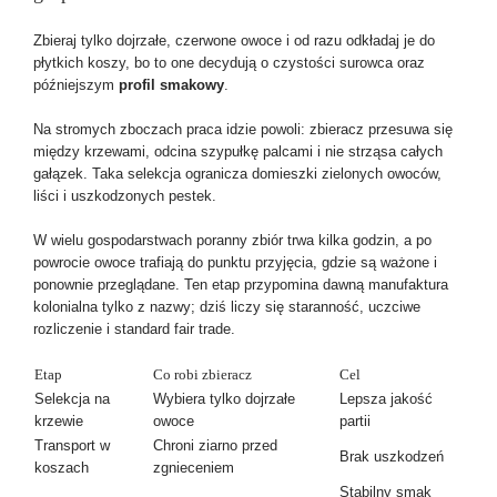
Zbieraj tylko dojrzałe, czerwone owoce i od razu odkładaj je do
płytkich koszy, bo to one decydują o czystości surowca oraz
późniejszym
profil smakowy
.
Na stromych zboczach praca idzie powoli: zbieracz przesuwa się
między krzewami, odcina szypułkę palcami i nie strząsa całych
gałązek. Taka selekcja ogranicza domieszki zielonych owoców,
liści i uszkodzonych pestek.
W wielu gospodarstwach poranny zbiór trwa kilka godzin, a po
powrocie owoce trafiają do punktu przyjęcia, gdzie są ważone i
ponownie przeglądane. Ten etap przypomina dawną manufaktura
kolonialna tylko z nazwy; dziś liczy się staranność, uczciwe
rozliczenie i standard fair trade.
Etap
Co robi zbieracz
Cel
Selekcja na
Wybiera tylko dojrzałe
Lepsza jakość
krzewie
owoce
partii
Transport w
Chroni ziarno przed
Brak uszkodzeń
koszach
zgnieceniem
Stabilny smak