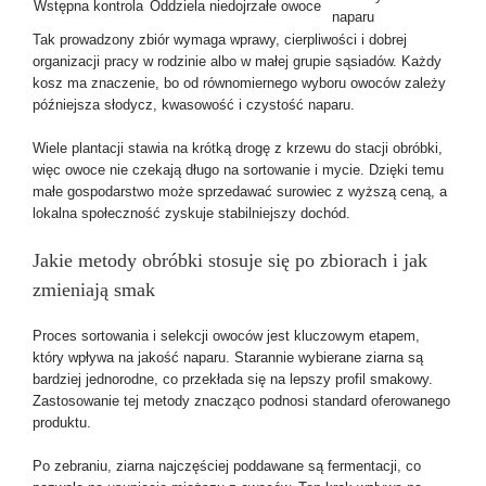
Wstępna kontrola
Oddziela niedojrzałe owoce
naparu
Tak prowadzony zbiór wymaga wprawy, cierpliwości i dobrej
organizacji pracy w rodzinie albo w małej grupie sąsiadów. Każdy
kosz ma znaczenie, bo od równomiernego wyboru owoców zależy
późniejsza słodycz, kwasowość i czystość naparu.
Wiele plantacji stawia na krótką drogę z krzewu do stacji obróbki,
więc owoce nie czekają długo na sortowanie i mycie. Dzięki temu
małe gospodarstwo może sprzedawać surowiec z wyższą ceną, a
lokalna społeczność zyskuje stabilniejszy dochód.
Jakie metody obróbki stosuje się po zbiorach i jak
zmieniają smak
Proces sortowania i selekcji owoców jest kluczowym etapem,
który wpływa na jakość naparu. Starannie wybierane ziarna są
bardziej jednorodne, co przekłada się na lepszy profil smakowy.
Zastosowanie tej metody znacząco podnosi standard oferowanego
produktu.
Po zebraniu, ziarna najczęściej poddawane są fermentacji, co