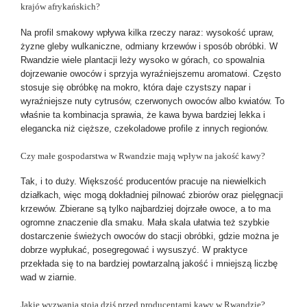
krajów afrykańskich?
Na profil smakowy wpływa kilka rzeczy naraz: wysokość upraw,
żyzne gleby wulkaniczne, odmiany krzewów i sposób obróbki. W
Rwandzie wiele plantacji leży wysoko w górach, co spowalnia
dojrzewanie owoców i sprzyja wyraźniejszemu aromatowi. Często
stosuje się obróbkę na mokro, która daje czystszy napar i
wyraźniejsze nuty cytrusów, czerwonych owoców albo kwiatów. To
właśnie ta kombinacja sprawia, że kawa bywa bardziej lekka i
elegancka niż cięższe, czekoladowe profile z innych regionów.
Czy małe gospodarstwa w Rwandzie mają wpływ na jakość kawy?
Tak, i to duży. Większość producentów pracuje na niewielkich
działkach, więc mogą dokładniej pilnować zbiorów oraz pielęgnacji
krzewów. Zbierane są tylko najbardziej dojrzałe owoce, a to ma
ogromne znaczenie dla smaku. Mała skala ułatwia też szybkie
dostarczenie świeżych owoców do stacji obróbki, gdzie można je
dobrze wypłukać, posegregować i wysuszyć. W praktyce
przekłada się to na bardziej powtarzalną jakość i mniejszą liczbę
wad w ziarnie.
Jakie wyzwania stoją dziś przed producentami kawy w Rwandzie?