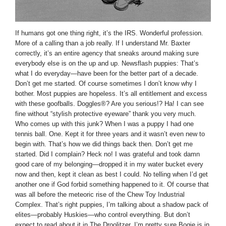
If humans got one thing right, it’s the IRS. Wonderful profession.
More of a calling than a job really. If I understand Mr. Baxter
correctly, it’s an entire agency that sneaks around making sure
everybody else is on the up and up. Newsflash puppies: That’s
what I do everyday—have been for the better part of a decade.
Don’t get me started. Of course sometimes I don’t know why I
bother. Most puppies are hopeless. It’s all entitlement and excess
with these goofballs. Doggles®? Are you serious!? Ha! I can see
fine without “stylish protective eyeware” thank you very much.
Who comes up with this junk? When I was a puppy I had one
tennis ball. One. Kept it for three years and it wasn’t even new to
begin with. That’s how we did things back then. Don’t get me
started. Did I complain? Heck no! I was grateful and took damn
good care of my belonging—dropped it in my water bucket every
now and then, kept it clean as best I could. No telling when I’d get
another one if God forbid something happened to it. Of course that
was all before the meteoric rise of the Chew Toy Industrial
Complex. That’s right puppies, I’m talking about a shadow pack of
elites—probably Huskies—who control everything. But don’t
expect to read about it in The Droolitzer, I’m pretty sure Bogie is in