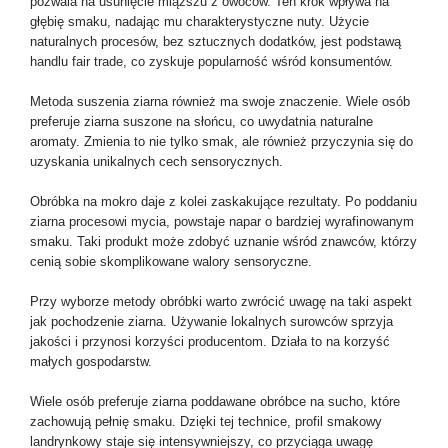
pozwala na usunięcie miąższu z owoców. Ten krok wpływa na
głębię smaku, nadając mu charakterystyczne nuty. Użycie
naturalnych procesów, bez sztucznych dodatków, jest podstawą
handlu fair trade, co zyskuje popularność wśród konsumentów.
Metoda suszenia ziarna również ma swoje znaczenie. Wiele osób
preferuje ziarna suszone na słońcu, co uwydatnia naturalne
aromaty. Zmienia to nie tylko smak, ale również przyczynia się do
uzyskania unikalnych cech sensorycznych.
Obróbka na mokro daje z kolei zaskakujące rezultaty. Po poddaniu
ziarna procesowi mycia, powstaje napar o bardziej wyrafinowanym
smaku. Taki produkt może zdobyć uznanie wśród znawców, którzy
cenią sobie skomplikowane walory sensoryczne.
Przy wyborze metody obróbki warto zwrócić uwagę na taki aspekt
jak pochodzenie ziarna. Używanie lokalnych surowców sprzyja
jakości i przynosi korzyści producentom. Działa to na korzyść
małych gospodarstw.
Wiele osób preferuje ziarna poddawane obróbce na sucho, które
zachowują pełnię smaku. Dzięki tej technice, profil smakowy
landrynkowy staje się intensywniejszy, co przyciąga uwagę