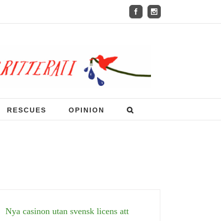
RESCUES
OPINION
Nya casinon utan svensk licens att