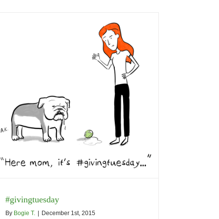
#givingtuesday
By
Bogie T.
|
December 1st, 2015