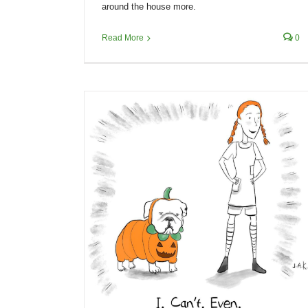
around the house more.
Read More
0