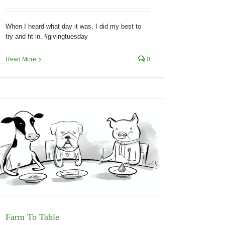
When I heard what day it was, I did my best to
try and fit in. #givingtuesday
Read More
0
Farm To Table