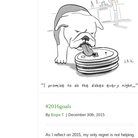
#2016goals
By
Bogie T.
|
December 30th, 2015
As I reflect on 2015, my only regret is not helping