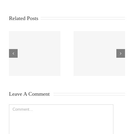
Related Posts
Leave A Comment 