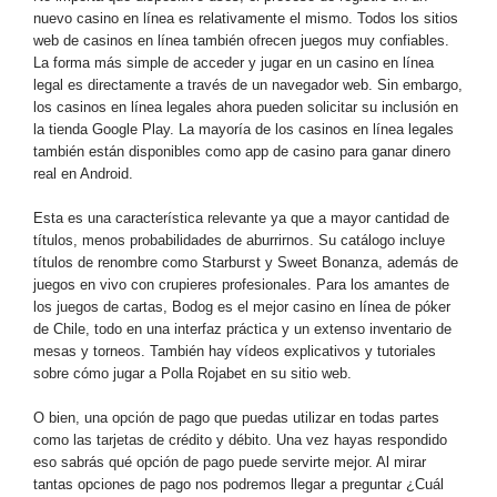
nuevo casino en línea es relativamente el mismo. Todos los sitios
web de casinos en línea también ofrecen juegos muy confiables.
La forma más simple de acceder y jugar en un casino en línea
legal es directamente a través de un navegador web. Sin embargo,
los casinos en línea legales ahora pueden solicitar su inclusión en
la tienda Google Play. La mayoría de los casinos en línea legales
también están disponibles como app de casino para ganar dinero
real en Android.
Esta es una característica relevante ya que a mayor cantidad de
títulos, menos probabilidades de aburrirnos. Su catálogo incluye
títulos de renombre como Starburst y Sweet Bonanza, además de
juegos en vivo con crupieres profesionales. Para los amantes de
los juegos de cartas, Bodog es el mejor casino en línea de póker
de Chile, todo en una interfaz práctica y un extenso inventario de
mesas y torneos. También hay vídeos explicativos y tutoriales
sobre cómo jugar a Polla Rojabet en su sitio web.
O bien, una opción de pago que puedas utilizar en todas partes
como las tarjetas de crédito y débito. Una vez hayas respondido
eso sabrás qué opción de pago puede servirte mejor. Al mirar
tantas opciones de pago nos podremos llegar a preguntar ¿Cuál