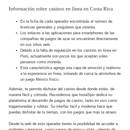
Información sobre casinos en línea en Costa Rica
En la ficha de cada operador encontrarás el número de
licencias generales y singulares que ostenta.
Los enlaces a las aplicaciones para smartphones de las
compañías de juegos de azar se encuentran directamente
en sus sitios web.
Debido a la falta de regulación en los casinos en línea en
Perú, actualmente son pocos los que aceptan soles
peruanos como moneda.
Esta característica agrega una capa de emoción y realismo
a la experiencia en línea, imitando de cerca la atmósfera de
un juego México físico.
Además, te permite disfrutar del casino desde donde estés, de
manera fácil y cómoda. Recordemos que InstaSpin dedica su
plataforma al desarrollo de juegos de casino, tanto en vivo como
tragamonedas y ruletas. Su interfaz fácil y moderna hace que
puedas disfrutar de tu tiempo, con los juegos que más te atraen.
Desde la web de este operador tienes la posibilidad de acceder a
múltiples categorías, como juegos de mesa y slots, además de