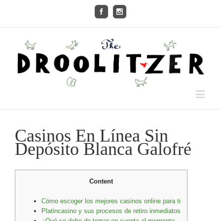
Casinos En Línea Sin
Depósito Blanca Galofré
Content
Cómo escoger los mejores casinos online para ti
Platincasino y sus procesos de retiro inmediatos
¿Qué se debe de tomar en cuenta al momento