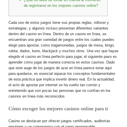
de registrarse en los mejores casinos online?
Cada uno de estos juegos tiene sus propias reglas, rollover y
estrategias, y algunos incluso presentan diferentes variantes
dentro del casino en línea. Dentro de un casino en línea, se
encuentran una gran variedad de juegos entre los cuales puedes
elegir para apostar, como tragamonedas, juegos de mesa, bingo,
ruleta, dados, keno, blackjack y muchos otros. Una vez que hayas
elegido el casino en línea perfecto para jugar, el siguiente paso es
aprender cómo jugar de manera correcta en estos casinos. Dado
que este auge de los juegos de azar en línea parece estar aquí
para quedarse, es esencial repasar los conceptos fundamentales
de esta práctica que implica invertir dinero real. En la actualidad,
el acto de apostar por internet se ha vuelto tan común y
entretenido que son pocas las personas que no confían en los
casinos en línea más reconocidos.
Cómo escoger los mejores casinos online para ti
Casino se destacan por ofrecer juegos certificados, auditorías
regulares y un compromiso con el juego responsable,