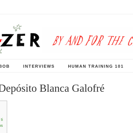
BOB
INTERVIEWS
HUMAN TRAINING 101
Depósito Blanca Galofré
ti
os