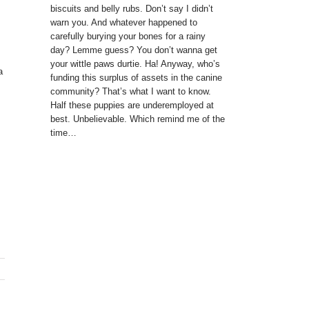
biscuits and belly rubs. Don’t say I didn’t
warn you. And whatever happened to
carefully burying your bones for a rainy
day? Lemme guess? You don’t wanna get
your wittle paws durtie. Ha! Anyway, who’s
a
funding this surplus of assets in the canine
community? That’s what I want to know.
Half these puppies are underemployed at
best. Unbelievable. Which remind me of the
time…