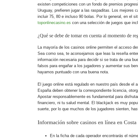
existen competiciones con un fondo de premios progres
Uruguay, prefieren jugar a las raspaditas. Los mejores 
incluir 75, 80 e incluso 90 bolas. Por lo general, en el 
toponlinecasino.es
con una selección de juegos que incl
¿Qué se debe de tomar en cuenta al momento de regi
La mayoría de los casinos online permiten el acceso des
Sea como sea, te aconsejamos que leas la reseña enter
información necesaria para decidir si se trata de una b
falsos para engañar a los jugadores y aumentar sus bene
hayamos puntuado con una buena nota.
El juego online está regulado en nuestro país desde el 
España deben obtener la correspondiente licencia, otorg
Apostar responsablemente es fundamental para disfrutar 
financiero, ni tu salud mental. El blackjack es muy popu
suerte, por lo que muchos de los jugadores sienten, hast
Información sobre casinos en línea en Costa
En la ficha de cada operador encontrarás el núme