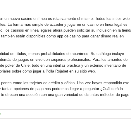
 en un nuevo casino en línea es relativamente el mismo. Todos los sitios web
les. La forma más simple de acceder y jugar en un casino en línea legal es
 los casinos en línea legales ahora pueden solicitar su inclusión en la tiend
s también están disponibles como app de casino para ganar dinero real en
tidad de títulos, menos probabilidades de aburrirnos. Su catálogo incluye
demás de juegos en vivo con crupieres profesionales. Para los amantes de
de póker de Chile, todo en una interfaz práctica y un extenso inventario de
riales sobre cómo jugar a Polla Rojabet en su sitio web.
 partes como las tarjetas de crédito y débito. Una vez hayas respondido eso
r tantas opciones de pago nos podremos llegar a preguntar ¿Cuál será la
 te ofrecen una sección con una gran variedad de distintos métodos de pago
s