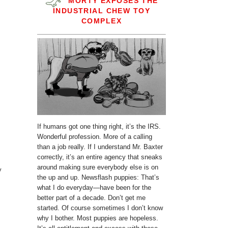
MORTY EXPOSES THE
INDUSTRIAL CHEW TOY
COMPLEX
If humans got one thing right, it’s the IRS.
Wonderful profession. More of a calling
than a job really. If I understand Mr. Baxter
.
correctly, it’s an entire agency that sneaks
around making sure everybody else is on
y
the up and up. Newsflash puppies: That’s
what I do everyday—have been for the
better part of a decade. Don’t get me
started. Of course sometimes I don’t know
why I bother. Most puppies are hopeless.