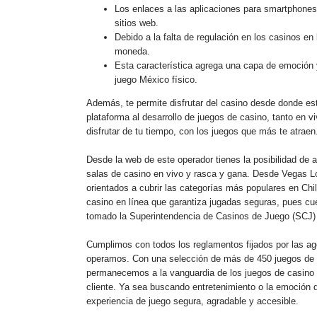
Los enlaces a las aplicaciones para smartphone
sitios web.
Debido a la falta de regulación en los casinos 
moneda.
Esta característica agrega una capa de emoción y
juego México físico.
Además, te permite disfrutar del casino desde donde e
plataforma al desarrollo de juegos de casino, tanto en 
disfrutar de tu tiempo, con los juegos que más te atraen
Desde la web de este operador tienes la posibilidad de
salas de casino en vivo y rasca y gana. Desde Vegas Lo
orientados a cubrir las categorías más populares en Chi
casino en línea que garantiza jugadas seguras, pues cue
tomado la Superintendencia de Casinos de Juego (SCJ) en
Cumplimos con todos los reglamentos fijados por las ag
operamos. Con una selección de más de 450 juegos de c
permanecemos a la vanguardia de los juegos de casino en
cliente. Ya sea buscando entretenimiento o la emoción d
experiencia de juego segura, agradable y accesible.