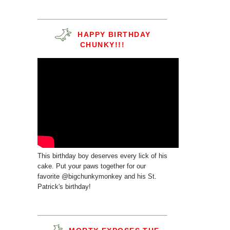
HAPPY BIRTHDAY
CHUNKY!!!
,
This birthday boy deserves every lick of his
cake. Put your paws together for our
favorite @bigchunkymonkey and his St.
Patrick's birthday!