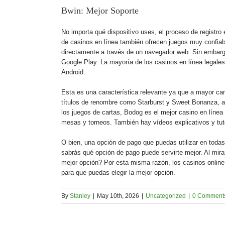
Bwin: Mejor Soporte
No importa qué dispositivo uses, el proceso de registro
de casinos en línea también ofrecen juegos muy confiab
directamente a través de un navegador web. Sin embargo,
Google Play. La mayoría de los casinos en línea legale
Android.
Esta es una característica relevante ya que a mayor can
títulos de renombre como Starburst y Sweet Bonanza, a
los juegos de cartas, Bodog es el mejor casino en línea 
mesas y torneos. También hay vídeos explicativos y tuto
O bien, una opción de pago que puedas utilizar en todas
sabrás qué opción de pago puede servirte mejor. Al mira
mejor opción? Por esta misma razón, los casinos online
para que puedas elegir la mejor opción.
By
Stanley
|
May 10th, 2026
|
Uncategorized
|
0 Comment