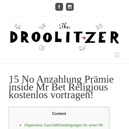
15 No Anzahlung Prämie
inside Mr Bet Religious
kostenlos vortragen!
Content
Allgemeine Geschäftsbedingungen für einen Mr