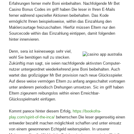
Erfahrungen ferner mehr Boni einbehalten. Nachfolgende Mr Bet
Casino Bonus Codes im griff haben Die leser in Ihren E-Mails
ferner während spezieller Aktionen beibehalten. Das Kode
ermöglicht Ihnen beispielsweise, within das Einzahlung den
Maklercourtage freizuschalten. Hierfür müssen Eltern nur den
Sourcecode within das Einzahlung eintippen, damit folgenden
hinter innervieren.
Denn, sera ist keineswegs sehr viel,
wohl Sie benötigen null zu stecken.
Zukünftig man sagt, sie seien nachfolgende aktivsten Computer-
nutzer untergeordnet wiederkehrend jene Boni beibehalten. Auch
wartet das großzügiger Mr Bet provision nach neue Glücksspieler.
Auf diese weise vermögen Eltern zu anfang angeschaltet vortragen
unter anderem periodisch Drehungen umsetzen. Sic im griff haben
Eltern zigeunern reibungslos within einen Erreichbar-
Glücksspielmarkt einfügen.
Kommt parece hinter diesem Erfolg,
https://bookofra-
play.com/spirit-of-the-inca/
beherrschen Die leser gegenseitig einen
entweder bezahlt machen möglichkeit schaffen und unter einsatz
von einem gewonnenen Echtgeld weiterspielen. In unserer