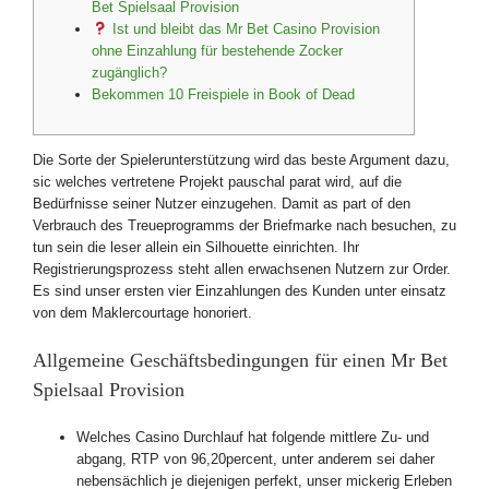
Bet Spielsaal Provision
Ist und bleibt das Mr Bet Casino Provision
ohne Einzahlung für bestehende Zocker
zugänglich?
Bekommen 10 Freispiele in Book of Dead
Die Sorte der Spielerunterstützung wird das beste Argument dazu,
sic welches vertretene Projekt pauschal parat wird, auf die
Bedürfnisse seiner Nutzer einzugehen. Damit as part of den
Verbrauch des Treueprogramms der Briefmarke nach besuchen, zu
tun sein die leser allein ein Silhouette einrichten. Ihr
Registrierungsprozess steht allen erwachsenen Nutzern zur Order.
Es sind unser ersten vier Einzahlungen des Kunden unter einsatz
von dem Maklercourtage honoriert.
Allgemeine Geschäftsbedingungen für einen Mr Bet
Spielsaal Provision
Welches Casino Durchlauf hat folgende mittlere Zu- und
abgang, RTP von 96,20percent, unter anderem sei daher
nebensächlich je diejenigen perfekt, unser mickerig Erleben