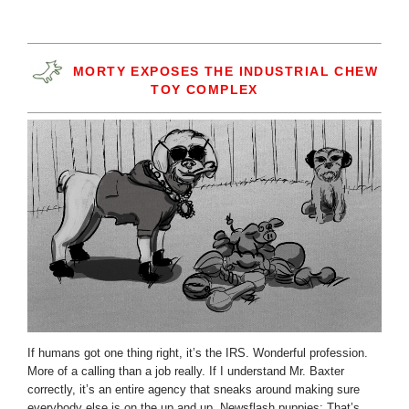
MORTY EXPOSES THE INDUSTRIAL CHEW
TOY COMPLEX
If humans got one thing right, it’s the IRS. Wonderful profession.
More of a calling than a job really. If I understand Mr. Baxter
correctly, it’s an entire agency that sneaks around making sure
everybody else is on the up and up. Newsflash puppies: That’s